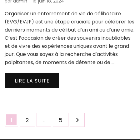
par
admin
le
juin 18, 2024
Organiser un enterrement de vie de célibataire
(EVG/EVJF) est une étape cruciale pour célébrer les
derniers moments de célibat d’un ami ou d’une amie.
C’est l’occasion de créer des souvenirs inoubliables
et de vivre des expériences uniques avant le grand
jour. Que vous soyez à la recherche d’activités
palpitantes, de moments de détente ou de …
LIRE LA SUITE
Pagination
Page
Page
Page
1
2
…
5
des
publications