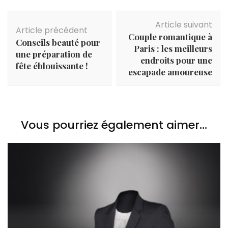
Navigation
Article suivant
d'article
Article précédent
Couple romantique à
Conseils beauté pour
Paris : les meilleurs
une préparation de
endroits pour une
fête éblouissante !
escapade amoureuse
Vous pourriez également aimer...